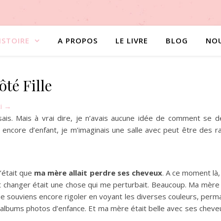
ISTOIRE
A PROPOS
LE LIVRE
BLOG
NO
té Fille
ci →
is. Mais à vrai dire, je n’avais aucune idée de comment se dé
t encore d’enfant, je m’imaginais une salle avec peut être des
c’était que
ma mère allait perdre ses cheveux
. A ce moment là,
ait changer était une chose qui me perturbait. Beaucoup. Ma mère
 me souviens encore rigoler en voyant les diverses couleurs, per
lbums photos d’enfance. Et ma mère était belle avec ses cheveu