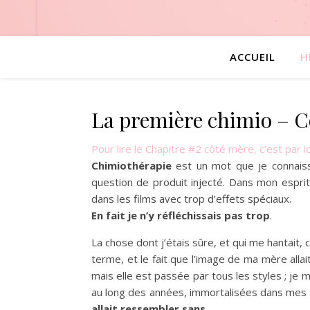
ACCUEIL
H
La première chimio – Cô
Pour lire le Chapitre #2 côté mère, c’est par i
Chimiothérapie
est un mot que je connaissa
question de produit injecté. Dans mon espri
dans les films avec trop d’effets spéciaux.
En fait je n’y réfléchissais pas trop
.
La chose dont j’étais sûre, et qui me hantait, 
terme, et le fait que l’image de ma mère all
mais elle est passée par tous les styles ; je
au long des années, immortalisées dans mes a
allait ressembler sans
.