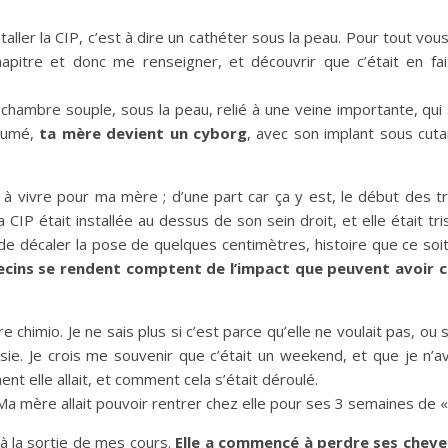
installer la CIP, c’est à dire un cathéter sous la peau. Pour tout v
apitre et donc me renseigner, et découvrir que c’était en fait
 chambre souple, sous la peau, relié à une veine importante, qui
ésumé,
ta mère devient un cyborg
, avec son implant sous cut
à vivre pour ma mère ; d’une part car ça y est, le début des tra
Sa CIP était installée au dessus de son sein droit, et elle était tri
in de décaler la pose de quelques centimètres, histoire que ce 
cins se rendent comptent de l’impact que peuvent avoir ce 
imio. Je ne sais plus si c’est parce qu’elle ne voulait pas, ou si 
e. Je crois me souvenir que c’était un weekend, et que je n’ava
t elle allait, et comment cela s’était déroulé.
 Ma mère allait pouvoir rentrer chez elle pour ses 3 semaines de 
 à la sortie de mes cours.
Elle a commencé à perdre ses chev