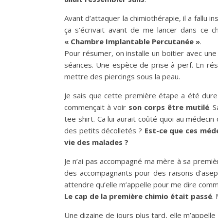
Avant d’attaquer la chimiothérapie, il a fallu 
ça s’écrivait avant de me lancer dans ce ch
« Chambre Implantable Percutanée »
.
Pour résumer, on installe un boitier avec une
séances. Une espèce de prise à perf. En r
mettre des piercings sous la peau.
Je sais que cette première étape a été dure 
commençait à voir
son corps être mutilé
. 
tee shirt. Ca lui aurait coûté quoi au médec
des petits décolletés ?
Est-ce que ces méde
vie des malades ?
Je n’ai pas accompagné ma mère à sa première ch
des accompagnants pour des raisons d’asepsi
attendre qu’elle m’appelle pour me dire commen
Le cap de la première chimio était passé
.
Une dizaine de jours plus tard, elle m’appelle