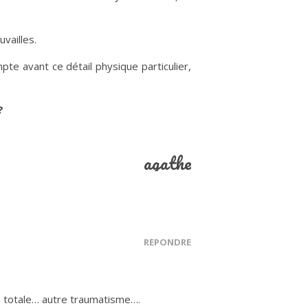
vailles.
te avant ce détail physique particulier,
?
agathe
RÉPONDRE
ion totale… autre traumatisme….