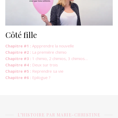
Côté fille
Chapitre #1 :
Appprendre la nouvelle
Chapitre #2 :
La première chimio
Chapitre #3 :
1 chimio, 2 chimios, 3 chimios…
Chapitre #4 :
Deux sur trois
Chapitre #5 :
Reprendre sa vie
Chapitre #6 :
Epilogue ?
L’HISTOIRE PAR MARIE-CHRISTINE