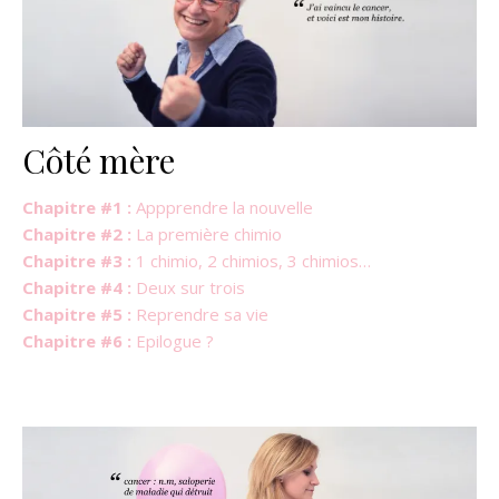
Côté mère
Chapitre #1 :
Appprendre la nouvelle
Chapitre #2 :
La première chimio
Chapitre #3 :
1 chimio, 2 chimios, 3 chimios…
Chapitre #4 :
Deux sur trois
Chapitre #5 :
Reprendre sa vie
Chapitre #6 :
Epilogue ?